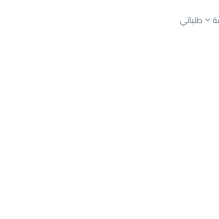
ة
طلباتي
ع