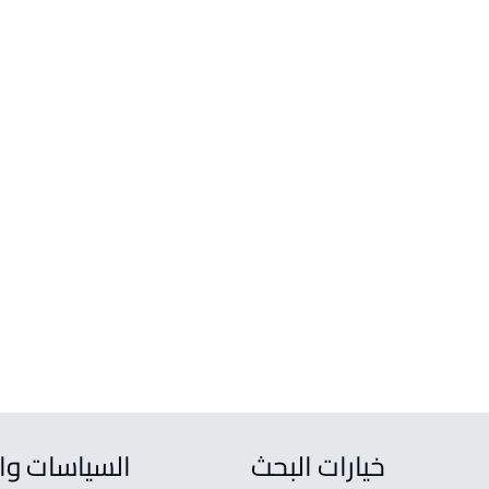
خيارات البحث
السياسات وا