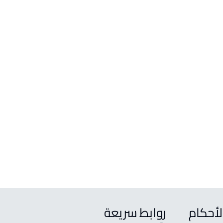
لأحكام
روابط سريعة