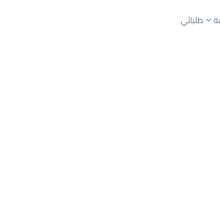
ة
طلباتي