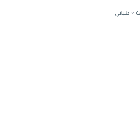
ة
طلباتي