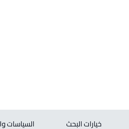
خيارات البحث
السياسات وا